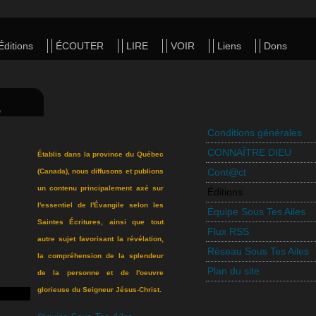
Éditions
ÉCOUTER
LIRE
VOIR
Liens
Dons
S
Conditions générales
CONNAÎTRE DIEU
Établis dans la province du Québec
Cont@ct
(Canada), nous diffusons et publions
un contenu principalement axé sur
Éditions
l'essentiel de l'Évangile selon les
Équipe Sous Tes Ailes
Saintes Écritures, ainsi que tout
Flux RSS
autre sujet favorisant la révélation,
Réseau Sous Tes Ailes
la compréhension de la splendeur
Plan du site
de la personne et de l'oeuvre
glorieuse du Seigneur Jésus-Christ.
3