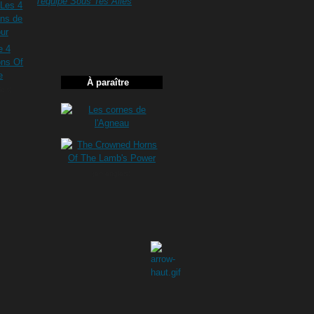
l'équipe Sous Tes Ailes
À paraître
ais)
(en anglais)