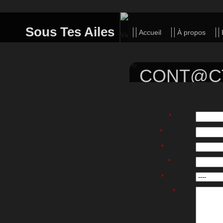
Sous Tes Ailes
Accueil
À propos
CONT@C
Prénom
*
Nom
*
Pays
*
Courriel
*
Sujet
*
Message
*